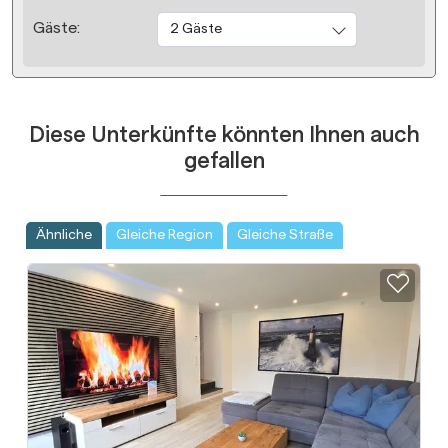
Gäste:
2 Gäste
Diese Unterkünfte könnten Ihnen auch
gefallen
Ähnliche
Gleiche Region
Gleiche Straße
Zur