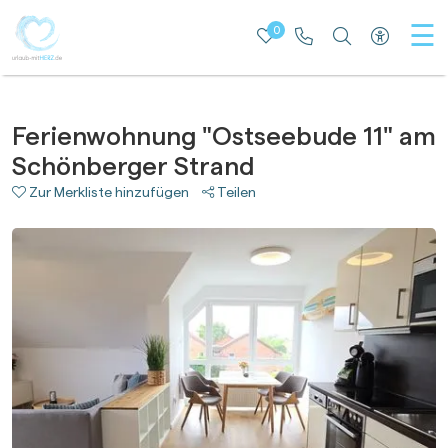
☰
0
Merkliste
Rufen Sie uns an
Nach besti
Zur bar
Ferienwohnung "Ostseebude 11" am
Schönberger Strand
Zur Merkliste hinzufügen
Teilen