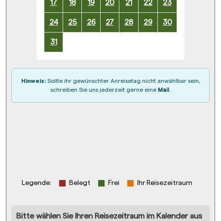
17
18
19
20
21
22
23
24
25
26
27
28
29
30
31
Hinweis:
Sollte ihr gewünschter Anreisetag nicht anwählbar sein,
schreiben Sie uns jederzeit gerne eine
Mail
.
Legende
:
Belegt
Frei
Ihr Reisezeitraum
Bitte wählen Sie Ihren Reisezeitraum im Kalender aus