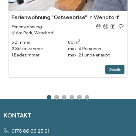
Ferienwohnung "Ostseebrise" in Wendtorf
Ferienwohnung
Am Park, Wendtorf
2
5
Zimmer
80 m
2
Schlafzimmer
max.
4
Personen
1
Badezimmer
max.
2
Hunde erlaubt
Details
Gehe zu Slide 1
Gehe zu Slide 2
Gehe zu Slide 3
Gehe zu Slide 4
Gehe zu Slide 5
Gehe zu Slide 6
KONTAKT
0176 86 66 23 91