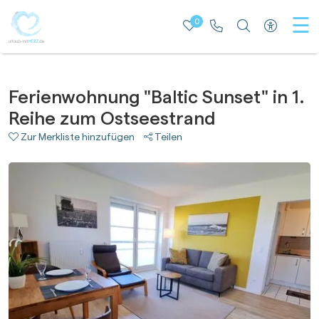
☰
0
Merkliste
Rufen Sie uns an
Nach besti
Zur bar
Ferienwohnung "Baltic Sunset" in 1.
Reihe zum Ostseestrand
Zur Merkliste hinzufügen
Teilen